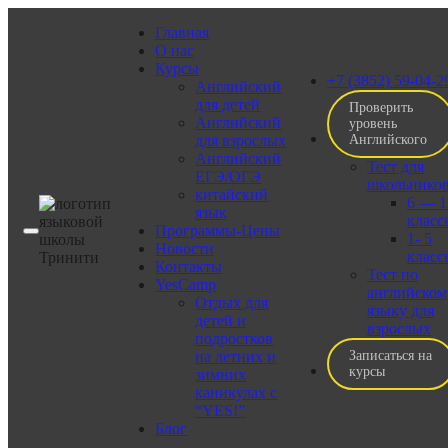
Главная
О нас
Курсы
+7 (3852) 59-04-2
Английский
для детей
Проверить
Английский
уровень
для взрослых
Английского
Английский
Тест для
ЕГЭ/ОГЭ
школьнико
китайский
6 — 1
язык
класс
Программы-Цены
1- 5
Новости
класс
Контакты
Тест по
YesCamp
английском
Отдых для
языку для
детей и
взрослых
подростков
на летних и
Записаться
на
курсы
зимних
каникулах с
“YES!”
Блог